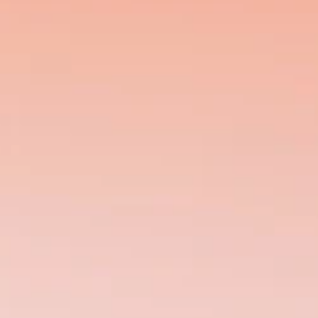
L
a
n
c
i
a
l
a
c
a
m
p
a
g
n
a