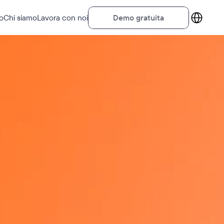
Select Lang
D
e
m
o
g
r
a
t
u
i
t
a
o
Chi siamo
Lavora con noi