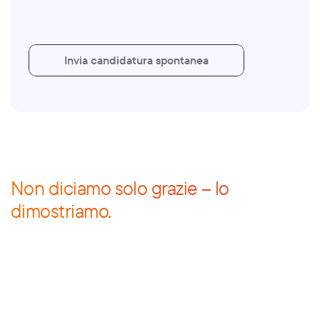
I
n
v
i
a
c
a
n
d
i
d
a
t
u
r
a
s
p
o
n
t
a
n
e
a
Non diciamo solo grazie – lo 
dimostriamo.