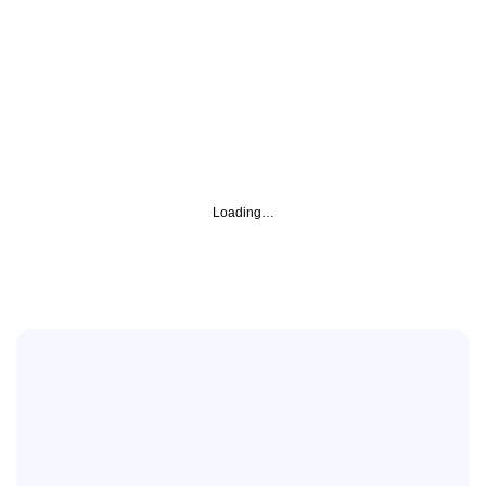
S
c
o
p
r
i
l
e
p
o
s
i
z
i
o
n
i
SCOPRI LE TUE OPPORTUNITÀ
Posizioni aperte
Loading…
Nessuna posizione adatta a te?