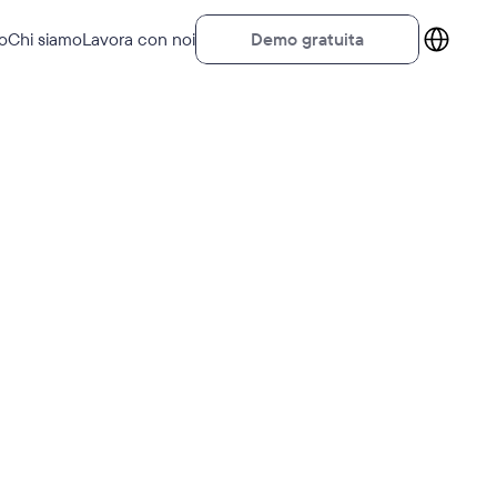
Select Lang
D
e
m
o
g
r
a
t
u
i
t
a
o
Chi siamo
Lavora con noi