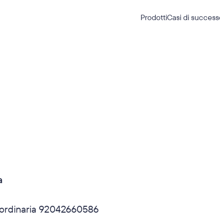
Prodotti
Casi di success
a
ordinaria 92042660586