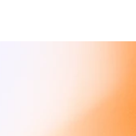
le persone? Trasforma il tuo talento in una 
carriera nella piattaforma leader in Europa.
V
a
i
a
i
t
e
a
m
La parola al nostro team