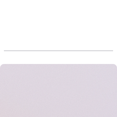
ZESPÓŁ STOJĄCY ZA PLATFORMĄ
Sovendus w skrócie