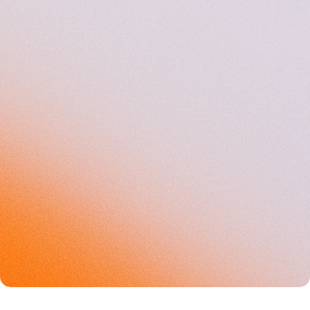
150+
50%
Zatrudnionych
Mężczyzn
50%
18
Kobiet
Narodowości
35
15
Lat - średnia wieku
Języków w zespole