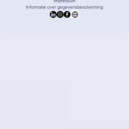
Impressum
Informatie over gegevensbescherming
Select Language