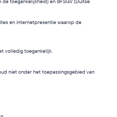
n de toegankelijkheid) en BFSGV (Duitse 
ites en internetpresentie waarop de 
 volledig toegankelijk.
ud niet onder het toepassingsgebied van 
n
rs