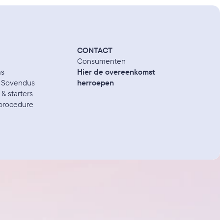
CONTACT
Consumenten
ms
Hier de overeenkomst 
j Sovendus 
herroepen
& starters
ieprocedure