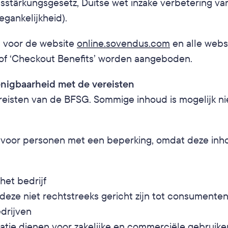
itsstärkungsgesetz, Duitse wet inzake verbetering va
gankelijkheid).
t voor de website 
online.sovendus.com
 en alle webs
f ‘Checkout Benefits’ worden aangeboden.
enigbaarheid met de vereisten
eisten van de BFSG. Sommige inhoud is mogelijk niet
k voor personen met een beperking, omdat deze inho
het bedrijf
deze niet rechtstreeks gericht zijn tot consumente
edrijven
rmatie dienen voor zakelijke en commerciële gebruike