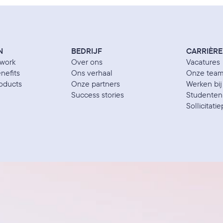
N
BEDRIJF
CARRIÈRE
work
Over ons
Vacatures
nefits
Ons verhaal
Onze tea
oducts
Onze partners
Werken bi
Success stories
Studenten 
Sollicitat