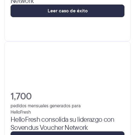
Network
L
e
e
r
c
a
s
o
d
e
é
x
i
t
o
1,700
pedidos mensuales generados para 
HelloFresh
HelloFresh consolida su liderazgo con 
Sovendus Voucher Network