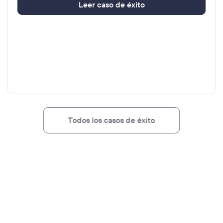
L
e
e
r
c
a
s
o
d
e
é
x
i
t
o
T
o
d
o
s
l
o
s
c
a
s
o
s
d
e
é
x
i
t
o