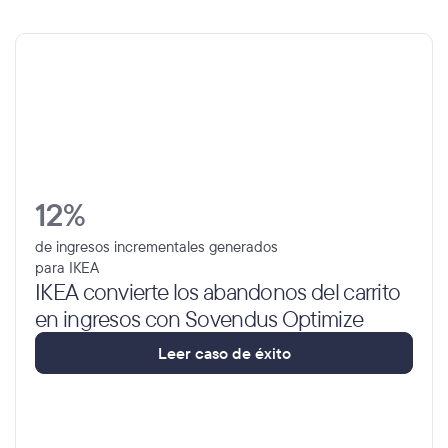
12% 
de ingresos incrementales generados 
para IKEA
IKEA convierte los abandonos del carrito 
en ingresos con Sovendus Optimize
L
e
e
r
c
a
s
o
d
e
é
x
i
t
o