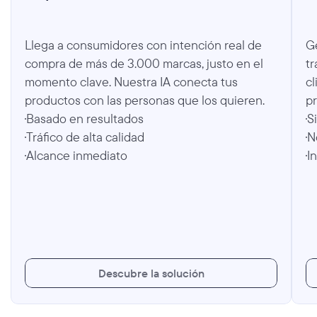
Llega a consumidores con intención real de 
Ge
compra de más de 3.000 marcas, justo en el 
tr
momento clave. Nuestra IA conecta tus 
cl
productos con las personas que los quieren.
p
Basado en resultados
S
Tráfico de alta calidad
N
Alcance inmediato
I
D
e
s
c
u
b
r
e
l
a
s
o
l
u
c
i
ó
n