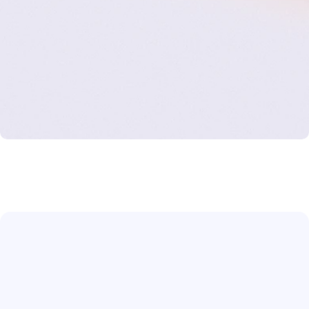
V
e
r
c
ó
m
o
f
u
n
c
i
o
n
a