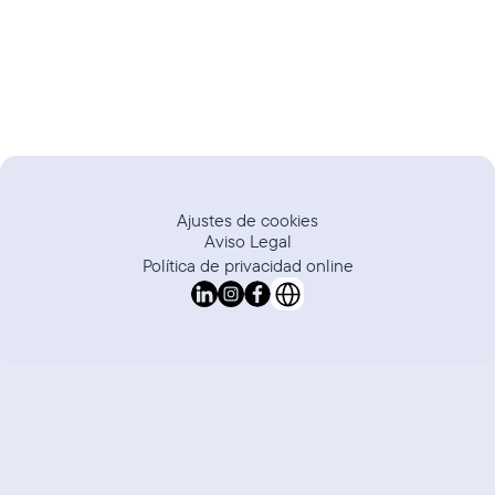
suscriptores de alta calidad para tu marca.
H
a
b
l
a
c
o
n
u
n
e
x
p
e
r
t
o
Ajustes de cookies
Aviso Legal
Política de privacidad online
Select Language