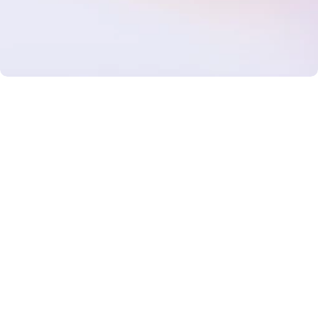
E
m
p
i
e
z
a
a
c
r
e
c
e
r
90M
compradores activos al mes
4.5%
tasa de conversión
1,000+
nuevos leads posibles al mes
120
partners satisfechos