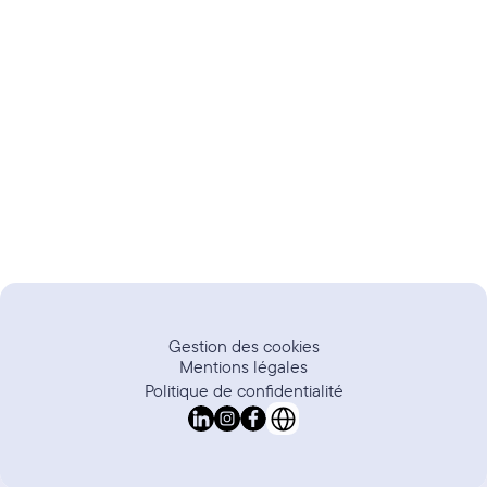
Rencontrez les experts derrière la plateforme. 
Explorez nos départements et trouvez la place 
idéale pour votre talent.
Rencontrez les équipes →
Gestion des cookies
Mentions légales
Politique de confidentialité
Select Language