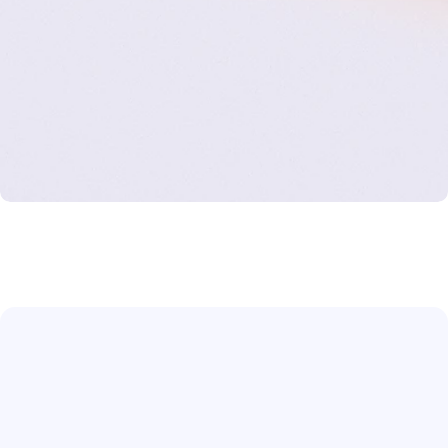
S
o
f
u
n
k
t
i
o
n
i
e
r
t
'
s