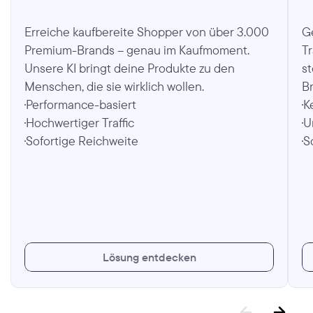
Erreiche kaufbereite Shopper von über 3.000 
Ge
Premium-Brands – genau im Kaufmoment. 
Tr
Unsere KI bringt deine Produkte zu den 
s
Menschen, die sie wirklich wollen.
B
Performance-basiert
K
Hochwertiger Traffic
U
Sofortige Reichweite
S
L
ö
s
u
n
g
e
n
t
d
e
c
k
e
n