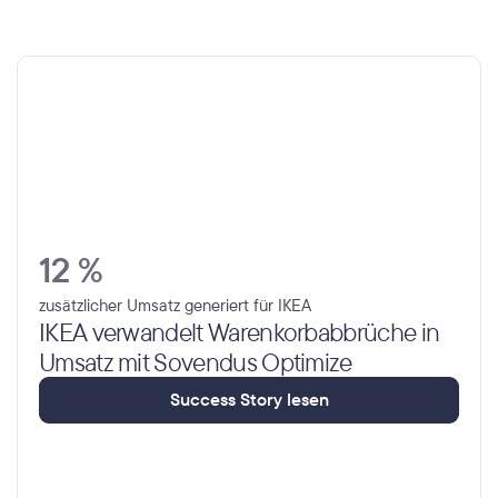
12 %
zusätzlicher Umsatz generiert für IKEA
IKEA verwandelt Warenkorbabbrüche in 
Umsatz mit Sovendus Optimize
S
u
c
c
e
s
s
S
t
o
r
y
l
e
s
e
n