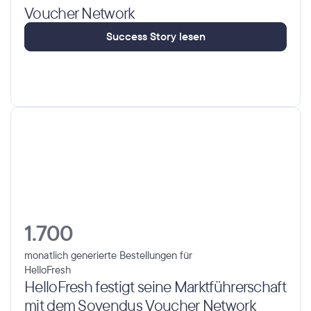
Voucher Network
S
u
c
c
e
s
s
S
t
o
r
y
l
e
s
e
n
1.700
monatlich generierte Bestellungen für 
HelloFresh
HelloFresh festigt seine Marktführerschaft 
mit dem Sovendus Voucher Network