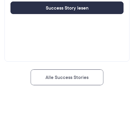
S
u
c
c
e
s
s
S
t
o
r
y
l
e
s
e
n
A
l
l
e
S
u
c
c
e
s
s
S
t
o
r
i
e
s