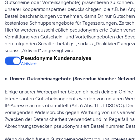
Gutscheine oder Vorteilsangebote) präsentieren zu können.
unserer Kooperationspartner berücksichtigen, die z.B. bei Ang
Bestellbeschränkungen vornehmen, damit Dir nur Gutscheine a
kostenlose Schnupperangebote für Tageszeitungen, Zeitschrift
Hierfür werden ausschließlich pseudonymisierte Daten verwendet 
Vermittlung von Gutschein- und Vorteilsangeboten der Sovendu
den folgenden Schalter betätigst, sodass „Deaktiviert“ angezei
sodass „Aktiviert“ angezeigt wird.
Pseudonyme Kundenanalyse
Aktiviert
c. Unsere Gutscheinangebote (Sovendus Voucher Network)
Einige unserer Werbepartner bieten dir nach deinem Online-Ein
interessanten Gutscheinangebots werden von unseren Werbepa
IP-Adresse an uns übermittelt (Art. 6 Abs. 1 lit. f DSGVO). De
vorliegenden Widerspruchs gegen Werbung von uns verwendet (Art
Zwecken der Datensicherheit verwendet und im Regelfall nach
Abrechnungszwecken pseudonymisiert Bestellnummer, Bestellwer
Wenn du dich für ein Gutscheinangebot von uns interessierst, z