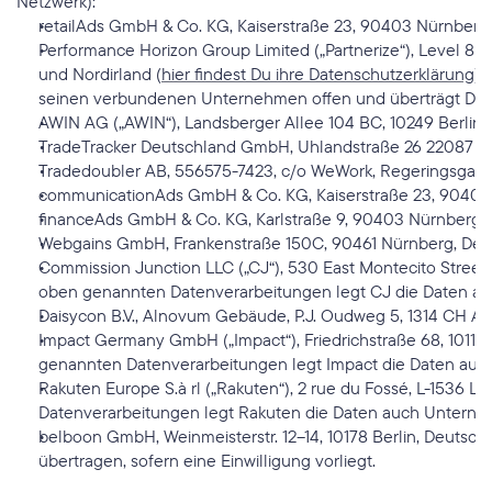
Netzwerk):
retailAds GmbH & Co. KG, Kaiserstraße 23, 90403 Nürnberg,
Performance Horizon Group Limited („Partnerize“), Level 8 
und Nordirland (
hier findest Du ihre Datenschutzerklärung
).
seinen verbundenen Unternehmen offen und überträgt Date
AWIN AG („AWIN“), Landsberger Allee 104 BC, 10249 Berlin,
TradeTracker Deutschland GmbH, Uhlandstraße 26 22087 H
Tradedoubler AB, 556575-7423, c/o WeWork, Regeringsgatan
communicationAds GmbH & Co. KG, Kaiserstraße 23, 90403 
financeAds GmbH & Co. KG, Karlstraße 9, 90403 Nürnberg (
Webgains GmbH, Frankenstraße 150C, 90461 Nürnberg, Deu
Commission Junction LLC („CJ“), 530 East Montecito Street,
oben genannten Datenverarbeitungen legt CJ die Daten au
Daisycon B.V., Alnovum Gebäude, P.J. Oudweg 5, 1314 CH Al
Impact Germany GmbH („Impact“), Friedrichstraße 68, 10117 B
genannten Datenverarbeitungen legt Impact die Daten auc
Rakuten Europe S.à rl („Rakuten“), 2 rue du Fossé, L-1536 L
Datenverarbeitungen legt Rakuten die Daten auch Unterne
belboon GmbH, Weinmeisterstr. 12–14, 10178 Berlin, Deutschl
übertragen, sofern eine Einwilligung vorliegt.